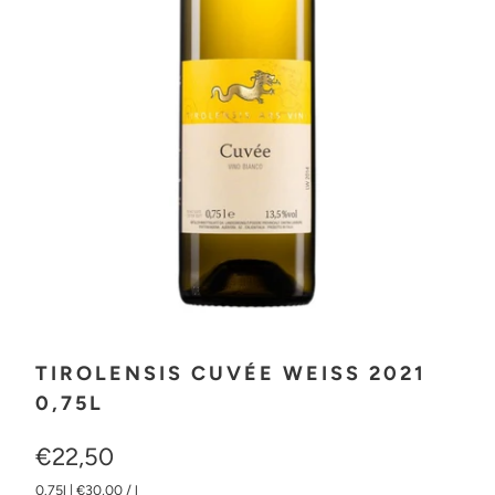
TIROLENSIS CUVÉE WEISS 2021
0,75L
€22,50
0.75l
|
€30,00
/
l