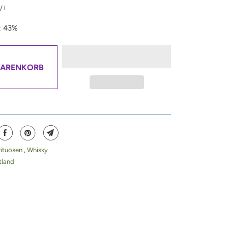
/
l
: 43%
WARENKORB
rituosen
,
Whisky
tland