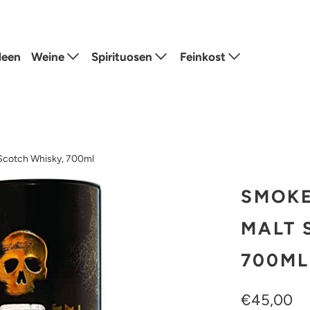
deen
Weine
Spirituosen
Feinkost
 Scotch Whisky, 700ml
SMOKE
MALT 
700ML
€45,00