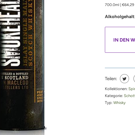
700.0ml
|
€64,29
Alkoholgehalt
IN DEN 
Teilen:
Kollektionen:
Spi
Kategorie:
Schot
Typ:
Whisky