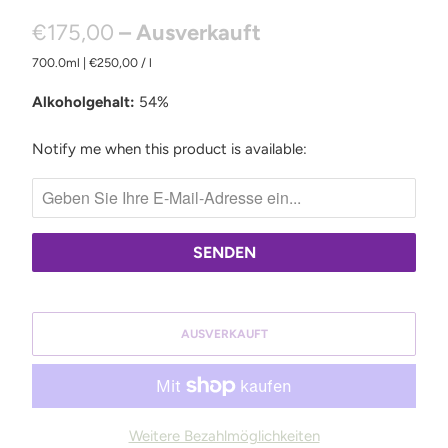
€175,00
– Ausverkauft
700.0ml
|
€250,00
/
l
Alkoholgehalt:
54%
Notify me when this product is available:
B
E
N
A
C
H
R
AUSVERKAUFT
I
C
H
T
Weitere Bezahlmöglichkeiten
I