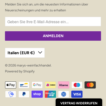
I
Melden Sie sich an, um die neuesten Informationen über
E
Neuerscheinungen und mehr zu erhalten
S
E
S
P
R
O
Italien (EUR €)
D
U
© 2026
marys-weinfachhandel
.
K
Powered by Shopify
T
V
E
R
F
VERTRAG WIDERRUFEN
Ü