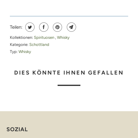
G
E
N
Teilen:
S
Kollektionen:
Spirituosen
,
Whisky
I
Kategorie:
Schottland
E
Typ:
Whisky
M
I
DIES KÖNNTE IHNEN GEFALLEN
C
H
,
W
E
N
N
SOZIAL
D